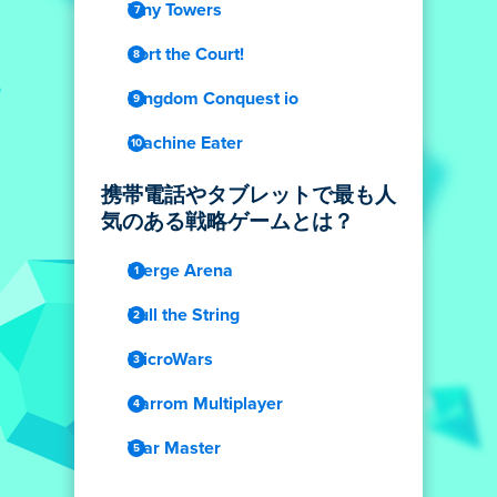
Tiny Towers
Sort the Court!
Kingdom Conquest io
Machine Eater
携帯電話やタブレットで最も人
気のある戦略ゲームとは？
Merge Arena
Pull the String
MicroWars
Carrom Multiplayer
War Master