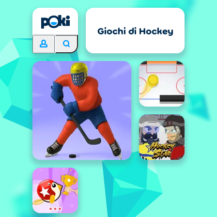
Giochi di Hockey