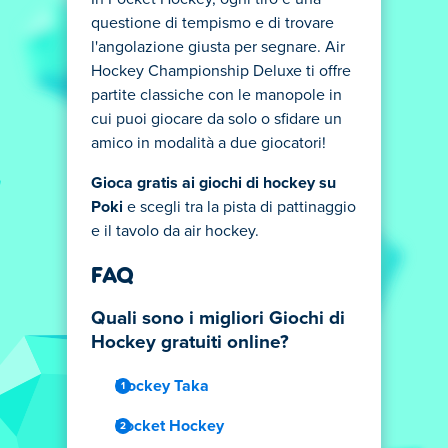
questione di tempismo e di trovare
l'angolazione giusta per segnare. Air
Hockey Championship Deluxe ti offre
partite classiche con le manopole in
cui puoi giocare da solo o sfidare un
amico in modalità a due giocatori!
Gioca gratis ai giochi di hockey su
Poki
e scegli tra la pista di pattinaggio
e il tavolo da air hockey.
FAQ
Quali sono i migliori Giochi di
Hockey gratuiti online?
Hockey Taka
Pocket Hockey