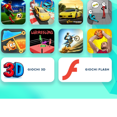
GIOCHI 3D
GIOCHI FLASH