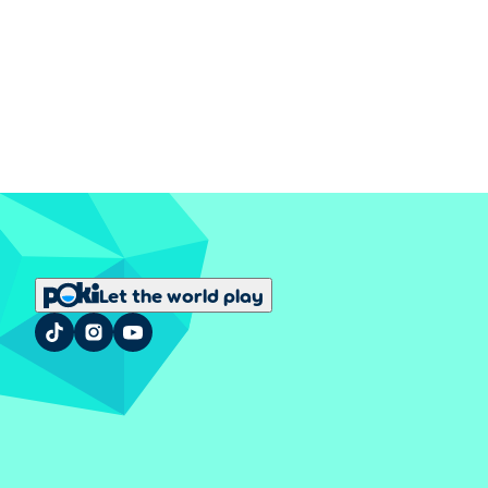
Let the world play