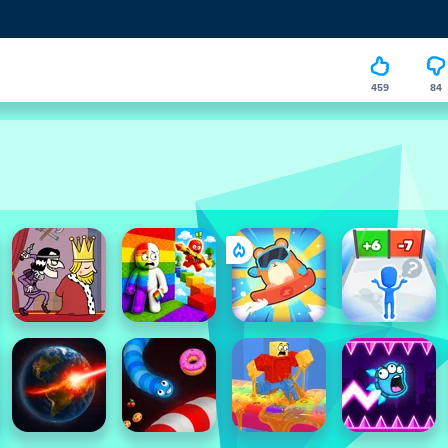
459
84