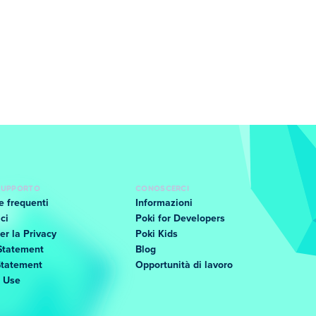
 SUPPORTO
CONOSCERCI
 frequenti
Informazioni
ci
Poki for Developers
er la Privacy
Poki Kids
Statement
Blog
Statement
Opportunità di lavoro
f Use