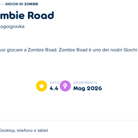
I
GIOCHI DI ZOMBIE
mbie Road
ogoigrovka
uoi giocare a Zombie Road. Zombie Road è uno dei nostri Giochi 
oad è uno dei nostri Giochi di Zombie selezionati.
VOTO
AGGIORNATO
4.4
mag 2026
Desktop, telefono e tablet