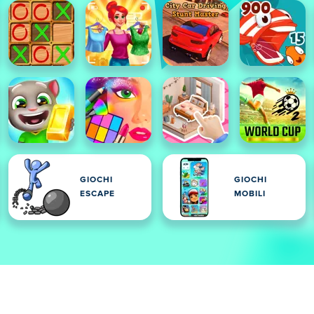
GIOCHI
GIOCHI
ESCAPE
MOBILI