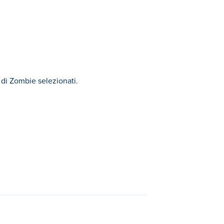
di Zombie selezionati.