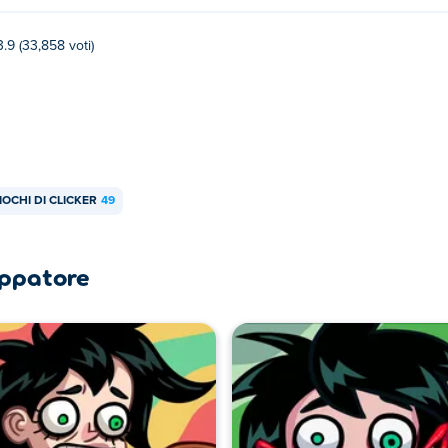
3.9 (33,858 voti)
IOCHI DI CLICKER
49
luppatore