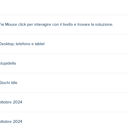
e la soluzione!
Fai Mouse click per interagire con il livello e trovare la soluzione.
a. Gioca agli altri loro giochi su Poki:
Stupidella 1
,
Stupidella 2
,
St
Desktop, telefono e tablet
lick gratuitamente?
stupidella
nte su Poki.
 dispositivi mobili e desktop?
Giochi Idle
 computer e sui dispositivi mobili come telefoni e tablet.
ottobre 2024
ottobre 2024