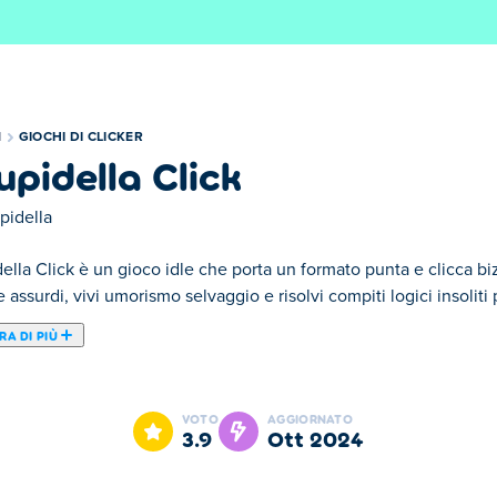
I
GIOCHI DI CLICKER
upidella Click
pidella
ella Click è un gioco idle che porta un formato punta e clicca bi
 assurdi, vivi umorismo selvaggio e risolvi compiti logici insoliti
A DI PIÙ
n folle gioco punta e clicca sulle avventure selvagge di Stupidella!
della lungo vari scenari folli. Questo gioco usa solo una mecca
VOTO
AGGIORNATO
ta più difficile con ogni sfida che passa. Se ti senti bloccato da 
3.9
ott 2024
a giusta. Riesci a trovare la strada attraverso tutti i test di Stupid