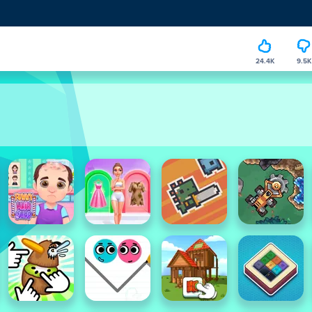
24.4K
9.5K