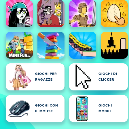
GIOCHI PER
GIOCHI DI
RAGAZZE
CLICKER
GIOCHI CON
GIOCHI
IL MOUSE
MOBILI