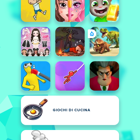
GIOCHI DI CUCINA