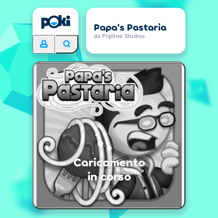
Papa's Pastaria
da Flipline Studios
Caricamento
in corso