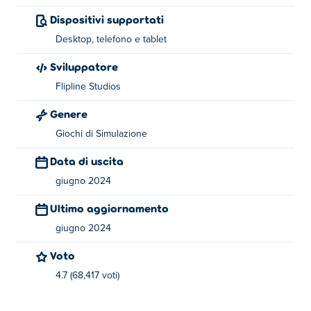
Come giocare:
Dispositivi supportati
Seleziona, trascina e sposta gli ingredienti - Tasto sinistro
Desktop, telefono e tablet
del mouse
Sviluppatore
Informazioni sul creatore:
Flipline Studios
Papa's Pastaria è stato creato da Flipline Studios, ed è
Genere
stato successivamente emulato in HTML5 da AwayFL.
Giochi di Simulazione
Suona il loro altro
Giochi di Papa
Su Poki:
Papa's Pizzeria
,
Papa's Burgeria
,
Papa's Taco Mia
, papa-s-freezeria, papa-
Data di uscita
s-scooperia e papa-s-sushiria
giugno 2024
Ultimo aggiornamento
giugno 2024
Voto
4.7 (68,417 voti)