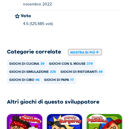
novembre 2022
Puoi giocare a Papa's Bakeria gratuitamente su Poki.
Voto
Posso giocare a Papa's Bakeria su dispositivi
4.5 (125,485 voti)
mobili e desktop?
Papa's Cheeseria è giocabile solo su desktop per ora.
Categorie correlate
MOSTRA DI PIÙ
GIOCHI DI CUCINA
39
GIOCHI CON IL MOUSE
379
GIOCHI DI SIMULAZIONE
335
GIOCHI DI RISTORANTI
49
GIOCHI DI CIBO
96
GIOCHI DI PAPA
17
Altri giochi di questo sviluppatore