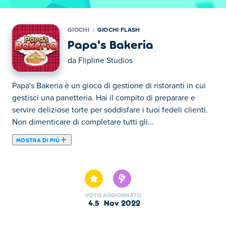
GIOCHI
GIOCHI FLASH
Papa's Bakeria
da
Flipline Studios
Papa's Bakeria è un gioco di gestione di ristoranti in cui
gestisci una panetteria. Hai il compito di preparare e
servire deliziose torte per soddisfare i tuoi fedeli clienti.
Non dimenticare di completare tutti gli...
MOSTRA DI PIÙ
Papa's Bakeria è un gioco di gestione di ristoranti in cui
gestisci una panetteria. Hai il compito di preparare e
servire deliziose torte per soddisfare i tuoi fedeli clienti.
Non dimenticare di completare tutti gli obiettivi e servire
VOTO
AGGIORNATO
tutti i clienti VIP per massimizzare il successo della tua
4.5
nov 2022
pasticceria! Assicurati di condividere Papa's Bakeria con i
tuoi amici e mostra loro che sai progettare e gestire la