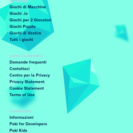
POPOLARE
Giochi di Macchine
Giochi .io
Giochi per 2 Giocatori
Giochi Puzzle
Giochi di Vestire
Tutti i giochi
AIUTO E SUPPORTO
Domande frequenti
Contattaci
Centro per la Privacy
Privacy Statement
Cookie Statement
Terms of Use
CONOSCERCI
Informazioni
Poki for Developers
Poki Kids