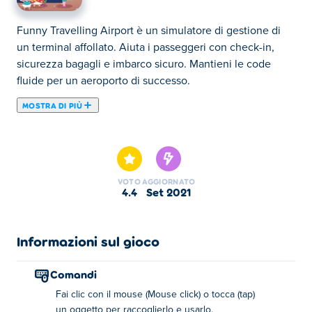
Funny Travelling Airport è un simulatore di gestione di
un terminal affollato. Aiuta i passeggeri con check-in,
sicurezza bagagli e imbarco sicuro. Mantieni le code
fluide per un aeroporto di successo.
MOSTRA DI PIÙ
Funny Travelling Airport è un gioco di simulazione creato
da Go Panda Games. Hai voluto essere un ufficiale il cui
compito è gestire i passeggeri in un aeroporto? Allora
questo gioco è solo per te! Sperimenta e impara le basi
VOTO
AGGIORNATO
del viaggio in aereo mentre guidi i passeggeri dal check-
4.4
set 2021
in al decollo. Indirizza i viaggiatori alle rispettive linee,
gestisci il chiosco per controllare i bagagli, stampare i
biglietti e fare molto di più! Condividi questo gioco con i
Informazioni sul gioco
tuoi amici per massimizzare il divertimento! Buon
viaggio!
Comandi
Fai clic con il mouse (Mouse click) o tocca (tap)
Come giocare:
un oggetto per raccoglierlo e usarlo.