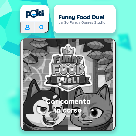
Funny Food Duel
da Go Panda Games Studio
Caricamento
in corso