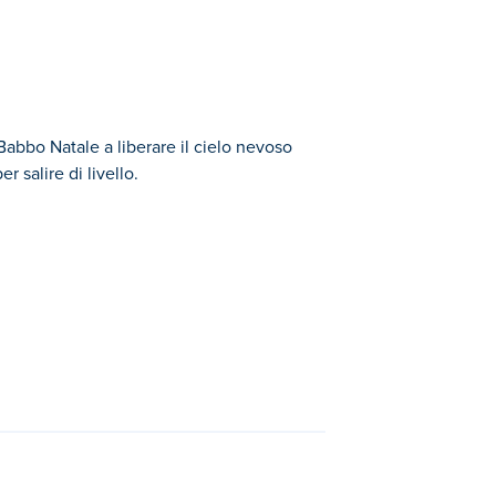
Babbo Natale a liberare il cielo nevoso
 salire di livello.
operto di neve. Mira ai grappoli composti da
ola. Usa la bomba colore per trasformare un
alla di fuoco per distruggere tutte le