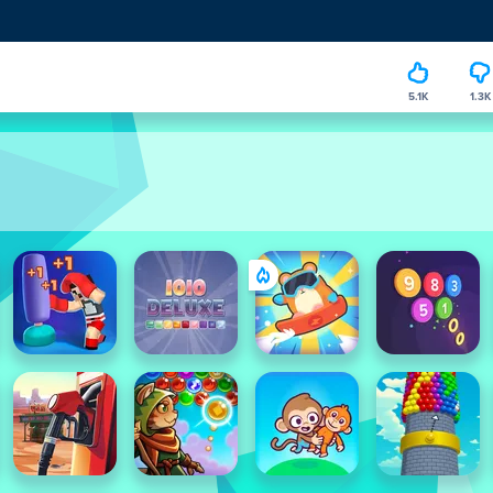
5.1K
1.3K