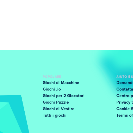
POPOLARE
AIUTO E
Giochi di Macchine
Domande
Giochi .io
Contatta
Giochi per 2 Giocatori
Centro p
Giochi Puzzle
Privacy 
Giochi di Vestire
Cookie 
Tutti i giochi
Terms o