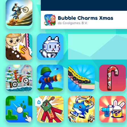
Bubble Charms Xmas
da Coolgames B.V.