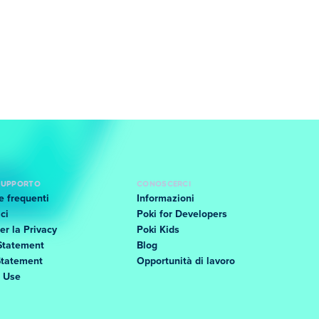
 SUPPORTO
CONOSCERCI
 frequenti
Informazioni
ci
Poki for Developers
er la Privacy
Poki Kids
Statement
Blog
Statement
Opportunità di lavoro
f Use