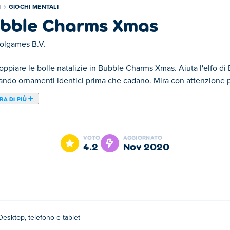
I
GIOCHI MENTALI
bble Charms Xmas
olgames B.V.
oppiare le bolle natalizie in Bubble Charms Xmas. Aiuta l'elfo di 
ndo ornamenti identici prima che cadano. Mira con attenzione per
A DI PIÙ
o arcade a tema festivo dovrai aiutare l'elfo a ripulire il cielo c
ti. Ci sono campanelle gialle, alberi di Natale verdi e dolcetti vi
VOTO
AGGIORNATO
ai superare i livelli accumulando almeno 500 punti. Lancia una p
4.2
nov 2020
tre dovrai rimuovere tutti i pezzi circostanti!
Desktop, telefono e tablet