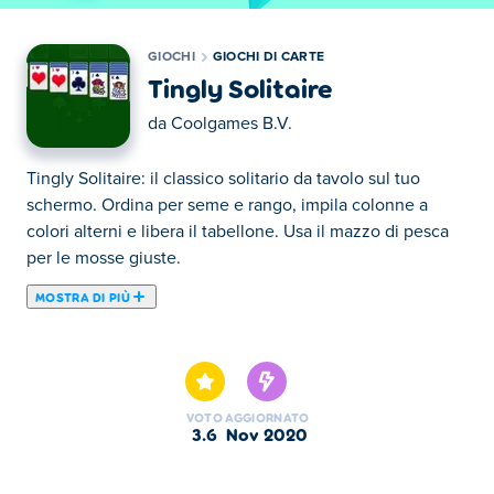
GIOCHI
GIOCHI DI CARTE
Tingly Solitaire
da
Coolgames B.V.
Tingly Solitaire: il classico solitario da tavolo sul tuo
schermo. Ordina per seme e rango, impila colonne a
colori alterni e libera il tabellone. Usa il mazzo di pesca
per le mosse giuste.
MOSTRA DI PIÙ
Gioca una partita di Klondike Solitaire! Impila le carte in
ordine discendente e colori alternati. Lo scopo del gioco
è riempire tutti i mazzi nell'angolo in alto a destra.
Guadagna punti per ogni mossa corretta. Il timer scorre!
VOTO
AGGIORNATO
3.6
nov 2020