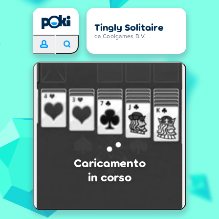
Tingly Solitaire
da Coolgames B.V.
Caricamento
in corso