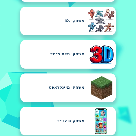
משחקי .IO
משחקי תלת מימד
משחקי מיינקראפט
משחקים לנייד