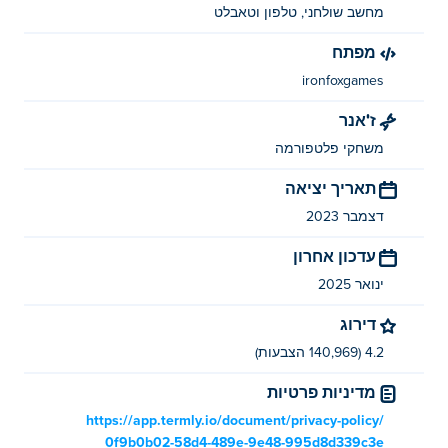
מחשב שולחני, טלפון וטאבלט
Up Together נוצר על ידי Iron Fox Games. זה המשחק
הראשון שלהם Poki (פוקי)!
מפתח
ironfoxgames
איך אני יכול לשחק ב-Up Together בחינם?
ז'אנר
אתה יכול לשחק Up Together בחינם ב-Poki.
משחקי פלטפורמה
האם אני יכול לשחק ב-Up Together במכשירים
תאריך יציאה
ניידים ובשולחן העבודה?
דצמבר 2023
ניתן לשחק את Up Together במחשב ובמכשירים ניידים כמו
עדכון אחרון
טלפונים וטאבלטים.
ינואר 2025
דירוג
4.2 (140,969 הצבעות)
מדיניות פרטיות
https://app.termly.io/document/privacy-policy/
0f9b0b02-58d4-489e-9e48-995d8d339c3e