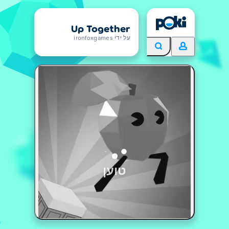
Up Together
על ידי ironfoxgames
טוען