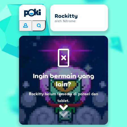
Rockitty
oleh Nitrome
Ingin bermain yang
lain?
Rockitty belum tersedia di ponsel dan
tablet.