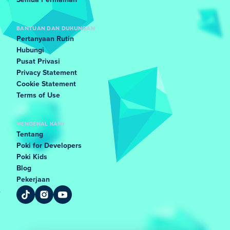
Semua Permainan
BANTUAN DAN DUKUNGAN
Pertanyaan Rutin
Hubungi
Pusat Privasi
Privacy Statement
Cookie Statement
Terms of Use
MENGENAL KAMI
Tentang
Poki for Developers
Poki Kids
Blog
Pekerjaan