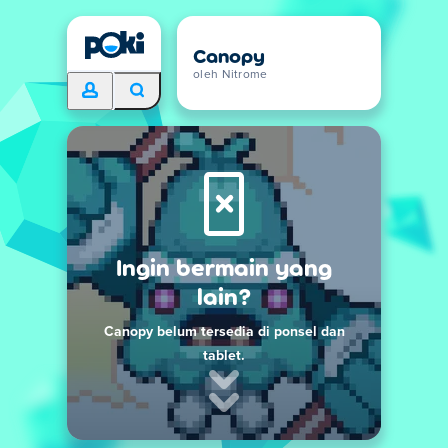
Canopy
oleh Nitrome
Ingin bermain yang
lain?
Canopy belum tersedia di ponsel dan
tablet.