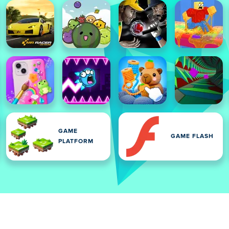
GAME
GAME FLASH
PLATFORM