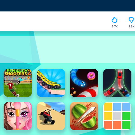
3.7K
1.3K