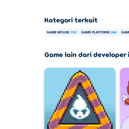
Kategori terkait
GAME MOUSE
330
GAME PLATFORM
266
GAM
Game lain dari developer i