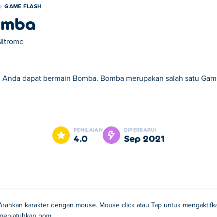
GAME FLASH
omba
Nitrome
ni Anda dapat bermain Bomba. Bomba merupakan salah satu Game 
 merupakan salah satu Game Flash pilihan kami.
PENILAIAN
DIPERBARUI
4.0
Sep 2021
Arahkan karakter dengan mouse. Mouse click atau Tap untuk mengaktifka
menjatuhkan bom.