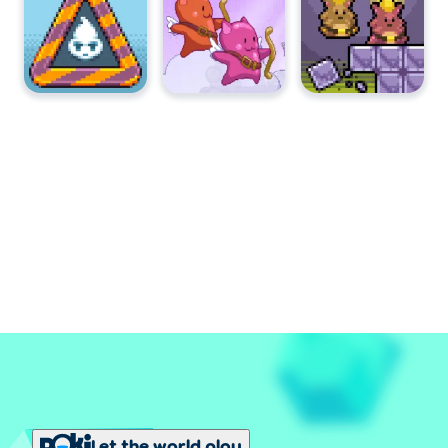
Let the world play