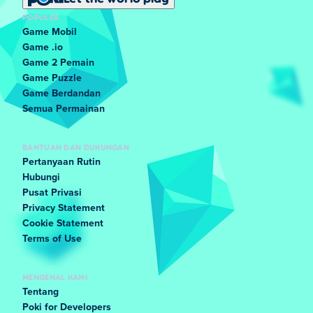
POPULER
Game Mobil
Game .io
Game 2 Pemain
Game Puzzle
Game Berdandan
Semua Permainan
BANTUAN DAN DUKUNGAN
Pertanyaan Rutin
Hubungi
Pusat Privasi
Privacy Statement
Cookie Statement
Terms of Use
MENGENAL KAMI
Tentang
Poki for Developers