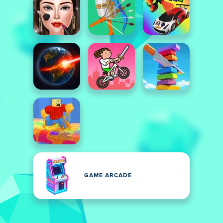
GAME ARCADE