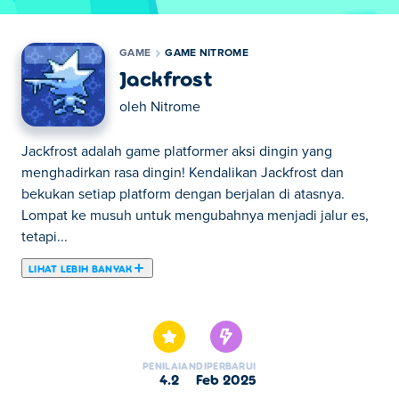
GAME
GAME NITROME
Jackfrost
oleh
Nitrome
Jackfrost adalah game platformer aksi dingin yang
menghadirkan rasa dingin! Kendalikan Jackfrost dan
bekukan setiap platform dengan berjalan di atasnya.
Lompat ke musuh untuk mengubahnya menjadi jalur es,
tetapi...
LIHAT LEBIH BANYAK
Jackfrost adalah game platformer aksi dingin yang
menghadirkan rasa dingin! Kendalikan Jackfrost dan
bekukan setiap platform dengan berjalan di atasnya.
Lompat ke musuh untuk mengubahnya menjadi jalur es,
PENILAIAN
DIPERBARUI
tetapi cepatlah—es mencair! Panjat tangga, hindari
4.2
Feb 2025
rintangan, dan bekukan jalan Anda melalui setiap level.