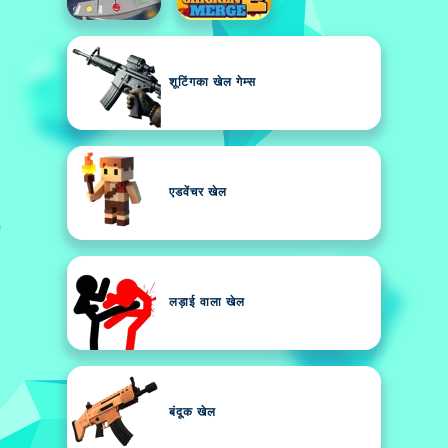
शूटिंगका खेल गेम्स
एडवेंचर खेल
लड़ाई वाला खेल
बंदूक खेल