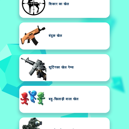
शिकार का खेल
बंदूक खेल
शूटिंगका खेल गेम्स
बहु-खिलाड़ी वाला खेल