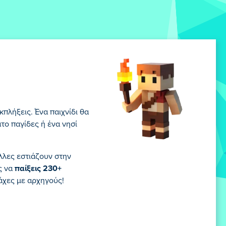
πλήξεις. Ένα παιχνίδι θα
άτο παγίδες ή ένα νησί
λλες εστιάζουν στην
ς να
παίξεις 230+
άχες με αρχηγούς!