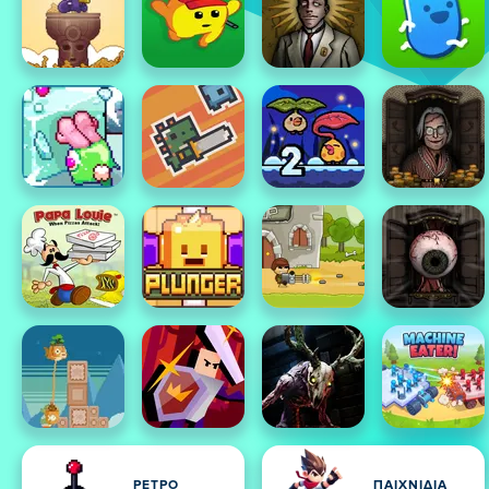
ΡΕΤΡΌ
ΠΑΙΧΝΊΔΙΑ