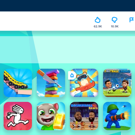
62.9K
10.9K