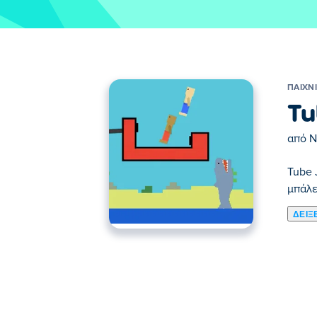
ΠΑΙΧΝΊ
Tu
από
N
Tube 
μπάλε
ΔΕΊΞ
Εδώ μπορείτε να παίξετε το Tube Jumpers