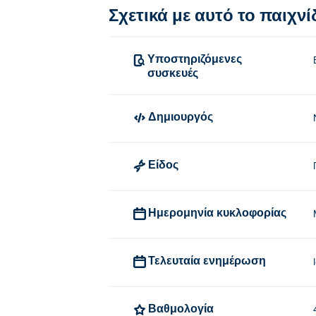
Σχετικά με αυτό το παιχνί
Υποστηριζόμενες
συσκευές
Δημιουργός
Είδος
Ημερομηνία κυκλοφορίας
Τελευταία ενημέρωση
Βαθμολογία