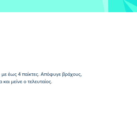
υ με έως 4 παίκτες. Απόφυγε βράχους,
 και μείνε ο τελευταίος.
Παικτών.