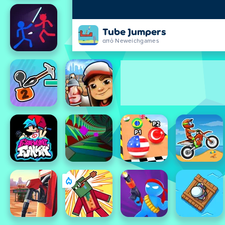
Tube Jumpers
από Neweichgames