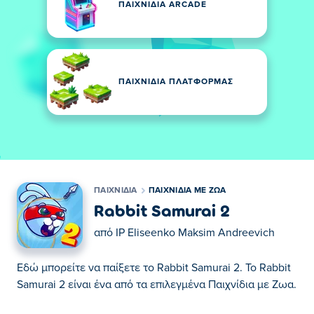
ΠΑΙΧΝΊΔΙΑ ARCADE
ΠΑΙΧΝΊΔΙΑ ΠΛΑΤΦΌΡΜΑΣ
ΠΑΙΧΝΊΔΙΑ
ΠΑΙΧΝΊΔΙΑ ΜΕ ΖΩΑ
Rabbit Samurai 2
από
IP Eliseenko Maksim Andreevich
Εδώ μπορείτε να παίξετε το Rabbit Samurai 2. Το Rabbit
Samurai 2 είναι ένα από τα επιλεγμένα Παιχνίδια με Ζωα.
Εδώ μπορείτε να παίξετε το Rabbit Samurai 2. Το Rabbit