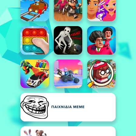
ΠΑΙΧΝΊΔΙΑ MEME