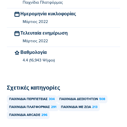
Παιχνίδια Πλατφόρμας
Ημερομηνία κυκλοφορίας
Μάρτιος 2022
Τελευταία ενημέρωση
Μάρτιος 2022
Βαθμολογία
4.4 (16,943 Ψήφοι)
Σχετικές κατηγορίες
ΠΑΙΧΝΊΔΙΑ ΠΕΡΙΠΈΤΕΙΑΣ
304
ΠΑΙΧΝΊΔΙΑ ΔΕΞΙΟΤΉΤΩΝ
508
ΠΑΙΧΝΊΔΙΑ ΠΛΑΤΦΌΡΜΑΣ
291
ΠΑΙΧΝΊΔΙΑ ΜΕ ΖΩΑ
213
ΠΑΙΧΝΊΔΙΑ ARCADE
296