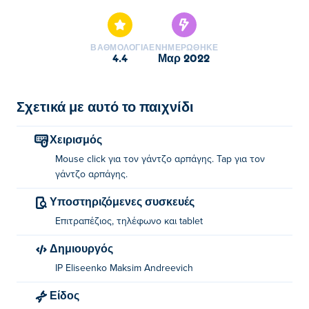
Samurai 2 είναι ένα από τα επιλεγμένα Παιχνίδια με Ζωα.
ΒΑΘΜΟΛΟΓΊΑ
ΕΝΗΜΕΡΏΘΗΚΕ
4.4
Μαρ 2022
Σχετικά με αυτό το παιχνίδι
Χειρισμός
Mouse click για τον γάντζο αρπάγης. Tap για τον
γάντζο αρπάγης.
Υποστηριζόμενες συσκευές
Επιτραπέζιος, τηλέφωνο και tablet
Δημιουργός
IP Eliseenko Maksim Andreevich
Είδος