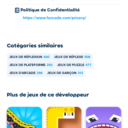
Vous pouvez jouer à Speed King gratuitement sur Poki.
Politique de Confidentialité
Puis-je jouer à Speed King sur des appareils
https://www.fancade.com/privacy/
mobiles et sur un ordinateur de bureau ?
Speed King peut être joué sur votre ordinateur et vos
appareils mobiles comme les téléphones et les tablettes.
Catégories similaires
JEUX DE RÉFLEXION
440
JEUX DE RÉFLEXE
508
JEUX DE PLATEFORME
292
JEUX DE PUZZLE
477
JEUX D'ARCADE
296
JEUX DE GARÇON
313
Plus de jeux de ce développeur