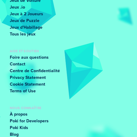
Jeux de Voiture
Jeux .io
Jeux à 2 Joueurs
Jeux de Puzzle
Jeux d'Habillage
Tous les jeux
AIDE ET SOUTIEN
Foire aux questions
Contact
Centre de Confidentialité
Privacy Statement
Cookie Statement
Terms of Use
NOUS CONNAÎTRE
À propos
Poki for Developers
Poki Kids
Blog