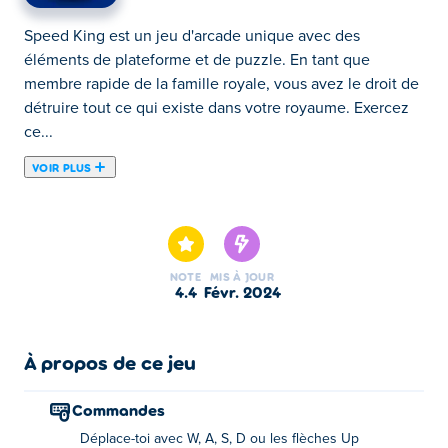
Speed King est un jeu d'arcade unique avec des
éléments de plateforme et de puzzle. En tant que
membre rapide de la famille royale, vous avez le droit de
détruire tout ce qui existe dans votre royaume. Exercez
ce...
VOIR PLUS
Speed King est un jeu d'arcade unique avec des
éléments de plateforme et de puzzle. En tant que
membre rapide de la famille royale, vous avez le droit de
détruire tout ce qui existe dans votre royaume. Exercez
NOTE
MIS À JOUR
ce droit en écrasant chaque caisse que vous voyez de
4.4
févr. 2024
manière rapide. Vous pouvez balayer dans n'importe
quelle direction pour vous précipiter rapidement.
Continuez à balayer le niveau tout en évitant les
À propos de ce jeu
ennemis et les obstacles, et en faisant attention aux
limites du niveau pour vous déplacer dans la bonne
Commandes
direction. Facile, n'est-ce pas ? Eh bien, il y a une façon
Déplace-toi avec W, A, S, D ou les flèches Up