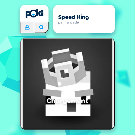
Speed King
par Fancade
Chargement