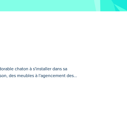
rable chaton à s'installer dans sa
son, des meubles à l'agencement des...
nouvelle maison ! Concevez et
 à votre créativité. Vous voulez plus
réez la maison de rêve parfaite pour votre