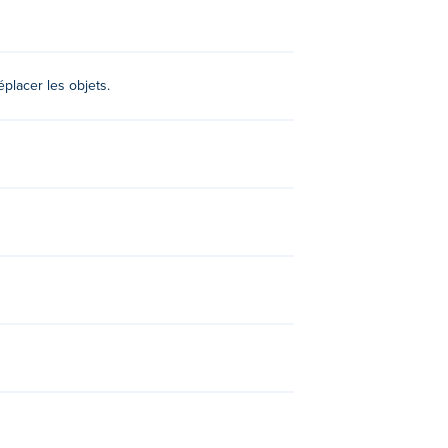
placer les objets.
ning et
Sticker Album
!
u ?
ablettes.