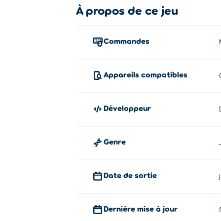
Comment jouer à My Kitten Home 
À propos de ce jeu
Cliquez ou appuyez pour sélectionner un
Commandes
Qui a créé My Kitten Home ?
My Kitten Home est créé par Dinobros. Jou
Appareils compatibles
Comment puis-je jouer gratuiteme
Vous pouvez jouer à My Kitten Home gratu
Développeur
Puis-je jouer à My Kitten Home sur
Genre
My Kitten Home peut être joué sur votre o
Date de sortie
Dernière mise à jour