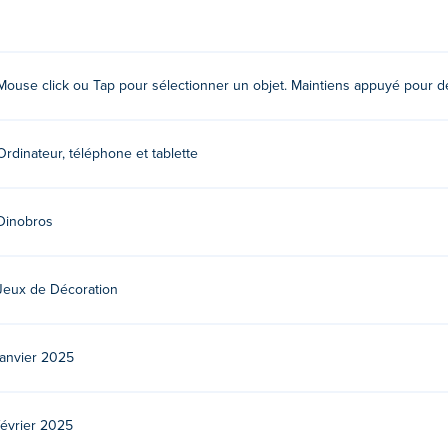
?
 élément. Maintenez enfoncé pour déplacer les éléments.
Mouse click ou Tap pour sélectionner un objet. Maintiens appuyé pour dé
ez à leurs autres jeux sur Poki:
My Super Tiny Market
, goal-trai
Ordinateur, téléphone et tablette
nt à My Kitten Home ?
itement sur Poki.
Dinobros
 des appareils mobiles et sur un ordinateur de burea
Jeux de Décoration
rdinateur et vos appareils mobiles comme les téléphones et les t
janvier 2025
février 2025