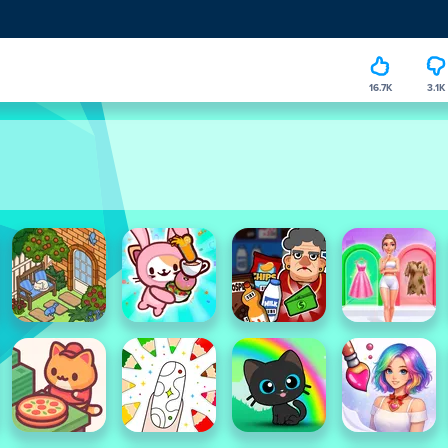
16.7K
3.1K