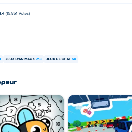
4.4 (19,851 Votes)
8
JEUX D'ANIMAUX
213
JEUX DE CHAT
50
ppeur