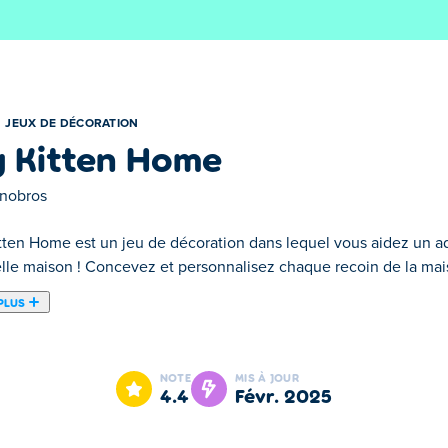
JEUX DE DÉCORATION
 Kitten Home
nobros
tten Home est un jeu de décoration dans lequel vous aidez un ado
lle maison ! Concevez et personnalisez chaque recoin de la mai
PLUS
ans lequel vous aidez un adorable chaton à s'installer dans sa 
des meubles à l'agencement des pièces, et faites-la briller grâce
NOTE
MIS À JOUR
ires et transformez la maison douillette en un grand manoir ! C
4.4
févr. 2025
e le paradis ultime pour chatons ?