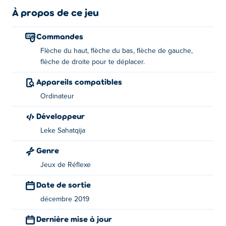
Vous pouvez simplement vous déplacer avec les touches
À propos de ce jeu
fléchées, et le saut se fait automatiquement! Pouvez-
vous terminer tout le cours?
Commandes
Flèche du haut, flèche du bas, flèche de gauche,
À propos du créateur:
flèche de droite pour te déplacer.
ColorBalls 3D a été créé par Leke Sahatqija. C'est son
Appareils compatibles
premier match sur Poki!
Ordinateur
Développeur
Leke Sahatqija
Genre
Jeux de Réflexe
Date de sortie
décembre 2019
Dernière mise à jour