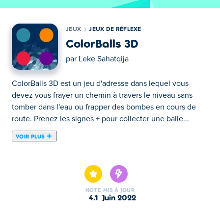
JEUX
JEUX DE RÉFLEXE
ColorBalls 3D
par
Leke Sahatqija
ColorBalls 3D est un jeu d'adresse dans lequel vous
devez vous frayer un chemin à travers le niveau sans
tomber dans l'eau ou frapper des bombes en cours de
route. Prenez les signes + pour collecter une balle...
VOIR PLUS
ColorBalls 3D est un jeu d'adresse dans lequel vous
devez vous frayer un chemin à travers le niveau sans
tomber dans l'eau ou frapper des bombes en cours de
route. Prenez les signes + pour collecter une balle
NOTE
MIS À JOUR
supplémentaire et gagnez des points en collectant la
4.1
juin 2022
pièce qui correspond à la couleur de la première balle. Si
la couleur ne correspond pas, les points seront soustraits.