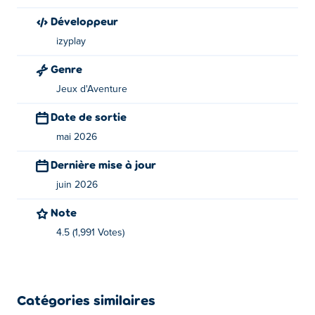
Adventure Miner est un jeu créé par izyplay. C'est leur
Développeur
premier jeu sur Poki !
izyplay
Comment puis-je jouer à Adventure Miner
Genre
gratuitement ?
Jeux d'Aventure
Vous pouvez jouer gratuitement à Adventure Miner sur
Date de sortie
Poki.
mai 2026
Puis-je jouer à Adventure Miner sur appareils
Dernière mise à jour
mobiles et ordinateurs de bureau ?
juin 2026
Adventure Miner est jouable sur ordinateur et appareils
Note
mobiles tels que téléphones et tablettes.
4.5 (1,991 Votes)
Catégories similaires