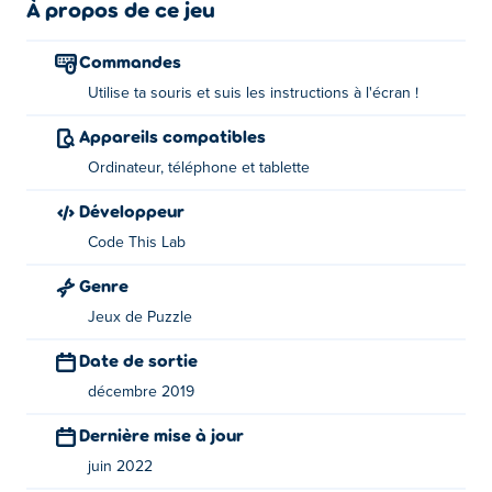
À propos de ce jeu
À propos du créateur :
Commandes
Le jeu a été créé par Codethislab. Ils ont fait beaucoup
Utilise ta souris et suis les instructions à l'écran !
plus de titres sur Poki.
Appareils compatibles
Ordinateur, téléphone et tablette
Développeur
Code This Lab
Genre
Jeux de Puzzle
Date de sortie
décembre 2019
Dernière mise à jour
juin 2022