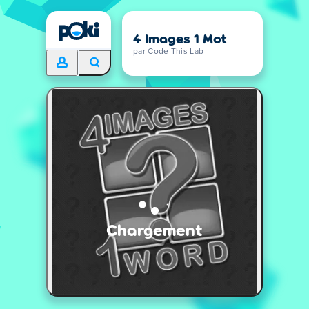
4 Images 1 Mot
par Code This Lab
Chargement