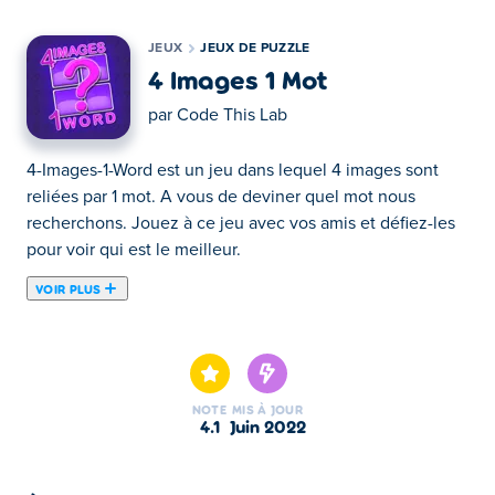
JEUX
JEUX DE PUZZLE
4 Images 1 Mot
par
Code This Lab
4-Images-1-Word est un jeu dans lequel 4 images sont
reliées par 1 mot. A vous de deviner quel mot nous
recherchons. Jouez à ce jeu avec vos amis et défiez-les
pour voir qui est le meilleur.
VOIR PLUS
4-Images-1-Word est un jeu dans lequel 4 images sont
reliées par 1 mot. A vous de deviner quel mot nous
recherchons. Jouez à ce jeu avec vos amis et défiez-les
pour voir qui est le meilleur.
NOTE
MIS À JOUR
4.1
juin 2022
Comment jouer:
Utilisez votre souris et suivez les instructions à l'écran.