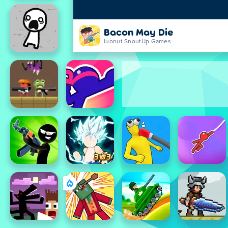
Bacon May Die
luonut SnoutUp Games