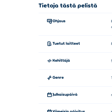
Tietoja tästä pelistä
Ohjaus
Tuetut laitteet
Kehittäjä
Genre
Julkaisupäivä
Viimeisin päivitys