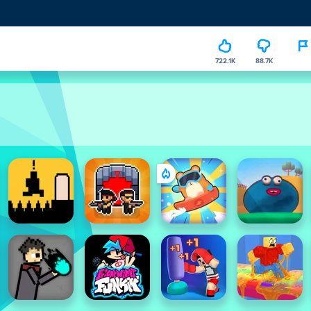
722.1K
88.7K