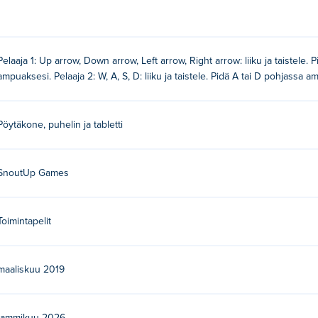
Pelaaja 1: Up arrow, Down arrow, Left arrow, Right arrow: liiku ja taistele. 
ampuaksesi. Pelaaja 2: W, A, S, D: liiku ja taistele. Pidä A tai D pohjassa 
Pöytäkone, puhelin ja tabletti
SnoutUp Games
Toimintapelit
maaliskuu 2019