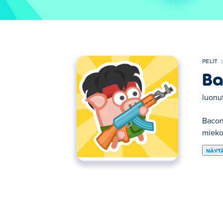
PELIT
Ba
luonu
Bacon 
miekoi
NÄYTÄ
Tässä voit pelata peliä Bacon May Die. Ba