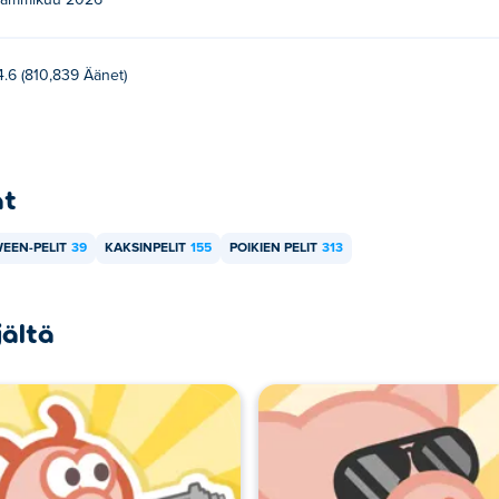
tammikuu 2026
4.6 (810,839 Äänet)
at
EEN-PELIT
39
KAKSINPELIT
155
POIKIEN PELIT
313
jältä