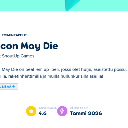
TOIMINTAPELIT
con May Die
t
SnoutUp Games
May Die on beat 'em up -peli, jossa olet hurja, aseistettu possu
lla, raketinheittimillä ja muilla hullunkurisilla aseilla!
 LISÄÄ
con May Die on yksi valitsemistamme Toimintapelit -kategorian pe
ARVOSANA
PÄIVITETTY
4.6
tammi 2026