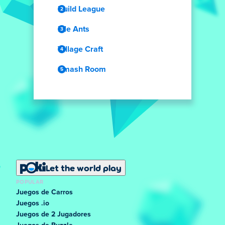
Build League
Idle Ants
Village Craft
Smash Room
Let the world play
POPULAR
Juegos de Carros
Juegos .io
Juegos de 2 Jugadores