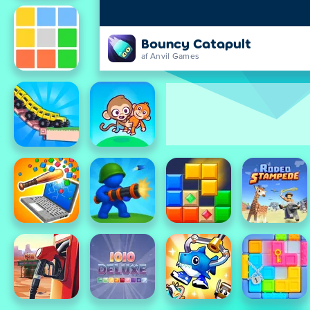
Bouncy Catapult
af Anvil Games