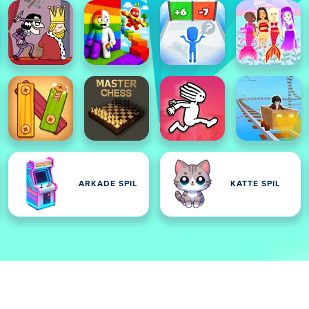
ARKADE SPIL
KATTE SPIL