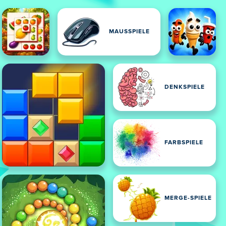
MAUSSPIELE
DENKSPIELE
FARBSPIELE
MERGE-SPIELE