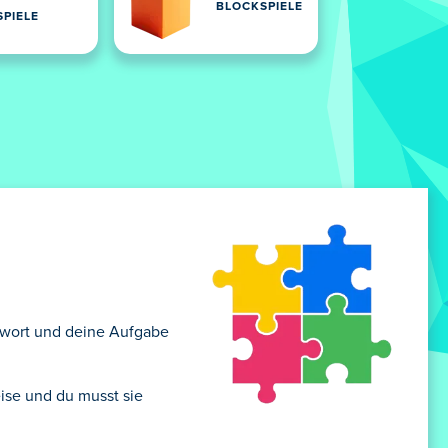
BLOCKSPIELE
SPIELE
ntwort und deine Aufgabe
ise und du musst sie