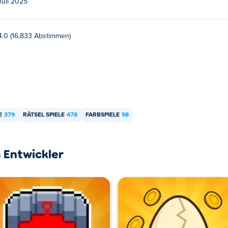
Juli 2025
4.0 (16,833 Abstimmen)
E
379
RÄTSEL SPIELE
478
FARBSPIELE
58
 Entwickler