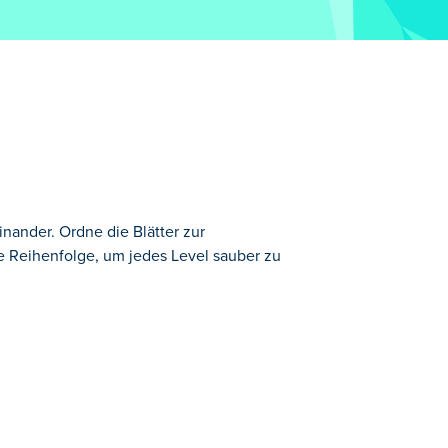
inander. Ordne die Blätter zur
e Reihenfolge, um jedes Level sauber zu
 Formen an die richtige Stelle setzen
ck vorzustellen, und entdecken Sie
 auf die Hinweis-Schaltfläche, um Hilfe
stern?