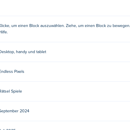
uwählen, und ziehen Sie ihn dann, um ihn zu verschieben!
Klicke, um einen Block auszuwählen. Ziehe, um einen Block zu bewegen. 
Hilfe.
ickelt. Spiele ihre anderen Spiele auf Poki:
Zombie Rush
!
s spielen?
Desktop, handy und tablet
 auf Poki spielen.
Endless Pixels
räten und dem Desktop spielen?
auf Mobilgeräten wie Telefonen und Tablets gespielt werden.
Rätsel Spiele
September 2024