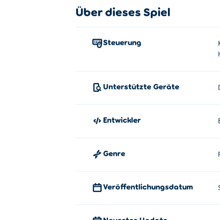
Wie spielt man Paper Block?
Über dieses Spiel
Klicken Sie auf einen Block, um ihn ausz
Steuerung
Wer hat Paper Block erstellt?
Paper Block wurde von Endless Pixels entw
Wie kann ich Paper Block kostenlo
Unterstützte Geräte
Sie können Doodle Block Puzzle kostenlos
Entwickler
Kann ich Paper Block auf Mobilge
Paper Block kann auf Ihrem Computer und 
Genre
Veröffentlichungsdatum
Neuestes Update