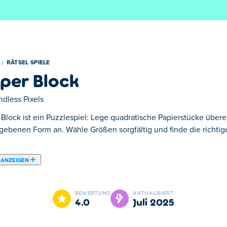
RÄTSEL SPIELE
per Block
ndless Pixels
 Block ist ein Puzzlespiel: Lege quadratische Papierstücke übere
gebenen Form an. Wähle Größen sorgfältig und finde die richtig
 ANZEIGEN
rausforderung, da Sie zum Lösen der Rätsel Blöcke verschiedener
stellungsvermögen, um sich die perfekte Passform für jeden Blo
BEWERTUNG
AKTUALISIERT
e Formen zu bilden. Sie kommen nicht weiter? Tippen Sie einfach
4.0
Juli 2025
lösenden Rätseln alle lösen und die Kunst des Blockpuzzelns mei