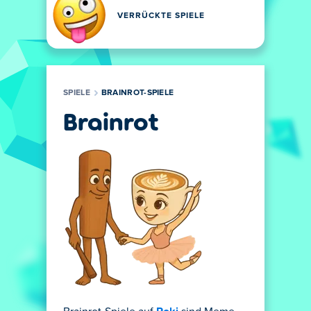
VERRÜCKTE SPIELE
SPIELE
BRAINROT-SPIELE
Brainrot