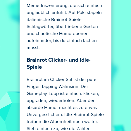
Meme-Inszenierung, die sich einfach
unglaublich anfühlt. Auf Poki stapeln
italienische Brainrot-Spiele
Schlagwörter, übertriebene Gesten
und chaotische Humorebenen
aufeinander, bis du einfach lachen
musst.
Brainrot Clicker- und Idle-
Spiele
Brainrot im Clicker-Stil ist der pure
Finger-Tapping-Wahnsinn. Der
Gameplay-Loop ist einfach: klicken,
upgraden, wiederholen. Aber der
absurde Humor macht es zu etwas
Unvergesslichem. Idle-Brainrot-Spiele
treiben die Albernheit noch weiter:
Sieh einfach zu, wie die Zahlen