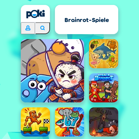
Brainrot-Spiele