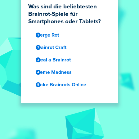
Was sind die beliebtesten
Brainrot-Spiele für
Smartphones oder Tablets?
Merge Rot
Brainrot Craft
Steal a Brainrot
Meme Madness
Make Brainrots Online