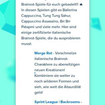
Brainrot-Spiele für euch gebastelt!! 🔥
In diesen Spielen gibt es Ballerina
Cappuccina, Tung Tung Sahur,
Cappuccino Assassino, Brr Brr
Patapmi und viele mehr. Hier sind
einige zertifizierte italienische
Brainrot-Spiele, die du ausprobieren
musst:
Merge Rot
- Verschmelze
italienische Brainrot-
Charaktere zu aberwitzigen
neuen Kreationen!
Kombiniere sie weiter zu
noch wilderen Formen und
sieh, wie weit die Absurdität
geht!
Sprint League | Backrooms
-