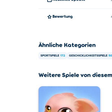
Bewertung
Ähnliche Kategorien
SPORTSPIELE
172
GESCHICKLICHKEITSSPIELE
50
Weitere Spiele von diesem