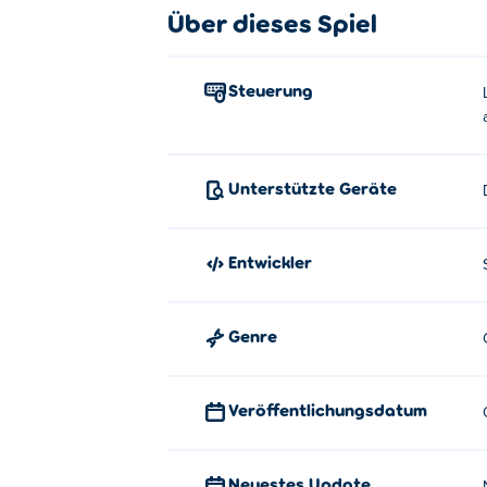
Über dieses Spiel
Steuerung
Unterstützte Geräte
Entwickler
Genre
Veröffentlichungsdatum
Neuestes Update