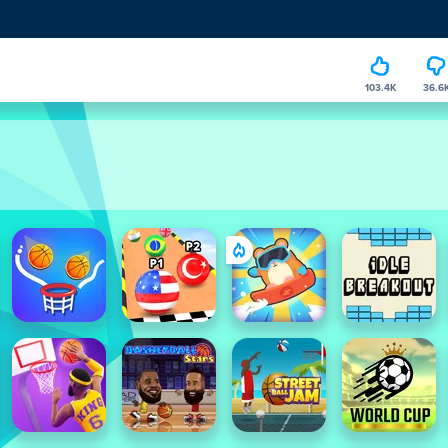
103.4K
36.6