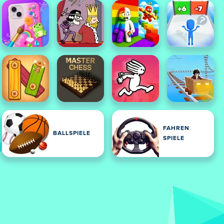
FAHREN
BALLSPIELE
SPIELE