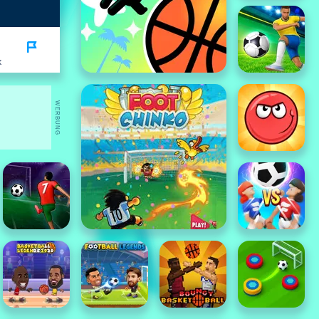
K
WERBUNG