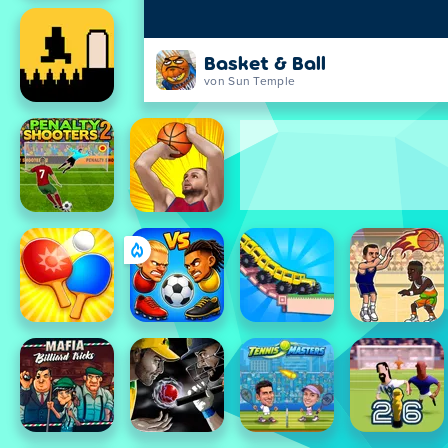
Basket & Ball
von Sun Temple