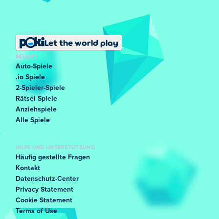
Let the world play
BELIEBT
Auto-Spiele
.io Spiele
2-Spieler-Spiele
Rätsel Spiele
Anziehspiele
Alle Spiele
HILFE UND UNTERSTÜTZUNG
Häufig gestellte Fragen
Kontakt
Datenschutz-Center
Privacy Statement
Cookie Statement
Terms of Use