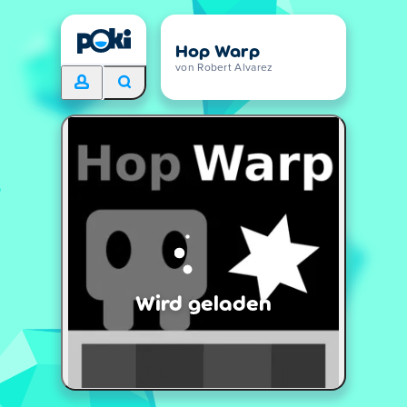
Hop Warp
von Robert Alvarez
Wird geladen