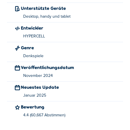
Wie spiele ich Hide Ball?
Unterstützte Geräte
Klicken Sie mit der Maus auf die Objekte auf Ihrem
Desktop, handy und tablet
Bildschirm!
Entwickler
Wer hat Hide Ball erfunden?
HYPERCELL
Hide Ball wurde von HYPERCELL entwickelt. Spielen Sie
Genre
ihr anderes Spiel auf Poki:
Draw To Smash: Logic Puzzle
!
Denkspiele
Wie kann ich Hide Ball kostenlos spielen?
Veröffentlichungsdatum
November 2024
Sie können Hide Ball kostenlos auf Poki spielen.
Neuestes Update
Kann ich Hide Ball auf Mobilgeräten und dem
Desktop spielen?
Januar 2025
Bewertung
Hide Ball kann auf Ihrem Computer und auf Mobilgeräten
wie Telefonen und Tablets gespielt werden.
4.4 (60,667 Abstimmen)