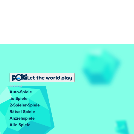
Let the world play
BELIEBT
Auto-Spiele
.io Spiele
2-Spieler-Spiele
Rätsel Spiele
Anziehspiele
Alle Spiele