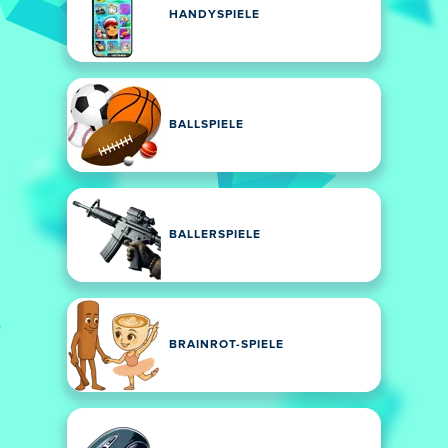
HANDYSPIELE
BALLSPIELE
BALLERSPIELE
BRAINROT-SPIELE