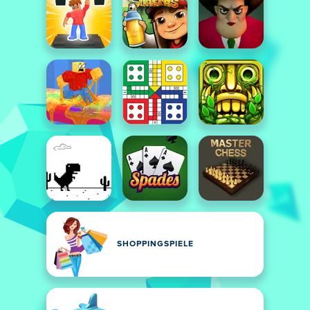
SHOPPINGSPIELE