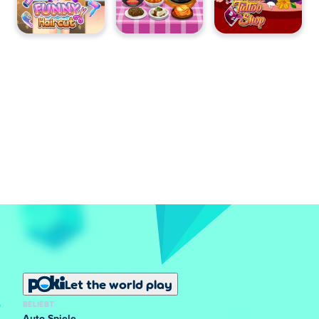
Let the world play
BELIEBT