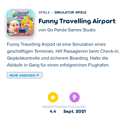
SPIELE
SIMULATOR-SPIELE
Funny Travelling Airport
von
Go Panda Games Studio
Funny Travelling Airport ist eine Simulation eines
geschäftigen Terminals. Hilf Passagieren beim Check-in,
Gepäckkontrolle und sicherem Boarding. Halte die
Abläufe in Gang für einen erfolgreichen Flughafen.
MEHR ANZEIGEN
Hier kannst du Funny Travelling Airport spielen. Funny
Travelling Airport ist eins unserer ausgewählten
Simulator-Spiele.
BEWERTUNG
AKTUALISIERT
4.4
Sept. 2021