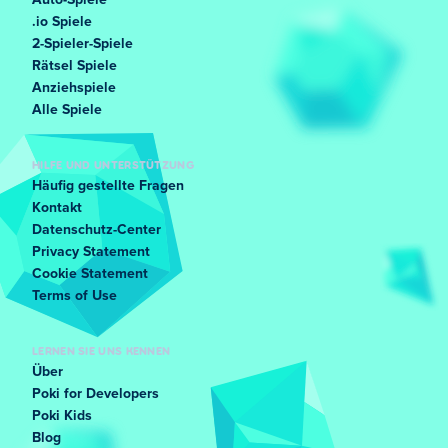
Auto-Spiele
.io Spiele
2-Spieler-Spiele
Rätsel Spiele
Anziehspiele
Alle Spiele
HILFE UND UNTERSTÜTZUNG
Häufig gestellte Fragen
Kontakt
Datenschutz-Center
Privacy Statement
Cookie Statement
Terms of Use
LERNEN SIE UNS KENNEN
Über
Poki for Developers
Poki Kids
Blog