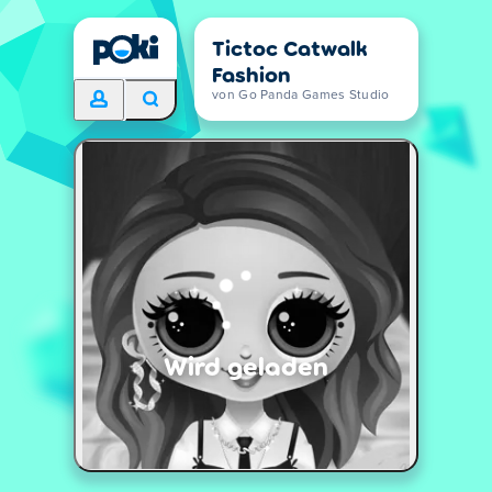
Tictoc Catwalk
Fashion
von Go Panda Games Studio
Wird geladen