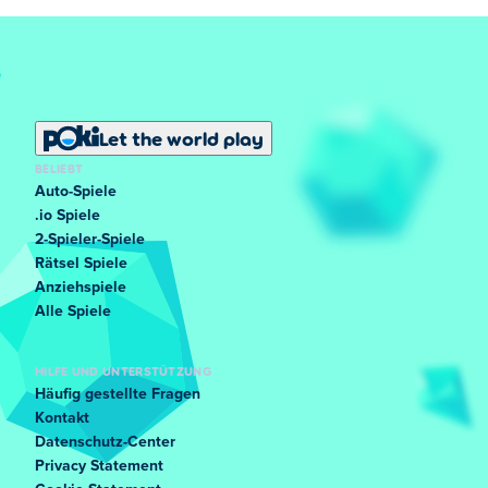
Let the world play
BELIEBT
Auto-Spiele
.io Spiele
2-Spieler-Spiele
Rätsel Spiele
Anziehspiele
Alle Spiele
HILFE UND UNTERSTÜTZUNG
Häufig gestellte Fragen
Kontakt
Datenschutz-Center
Privacy Statement