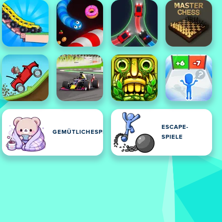
ESCAPE-
LE
GEMÜTLICHESPIELE
SPIELE