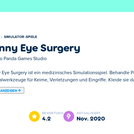
SIMULATOR-SPIELE
nny Eye Surgery
o Panda Games Studio
 Eye Surgery ist ein medizinisches Simulationsspiel. Behandle 
lwerkzeuge für Keime, Verletzungen und Eingriffe. Kleide sie dan
 ANZEIGEN
 Funny Eye Surgery ist eins unserer ausgewählten Simulator-Spi
BEWERTUNG
AKTUALISIERT
4.2
Nov. 2020