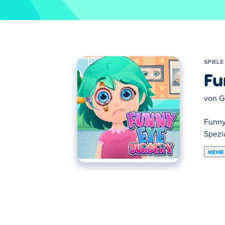
SPIELE
Fu
von
G
Funny
Spezia
MEHR
Hier kannst du Funny Eye Surgery spielen.