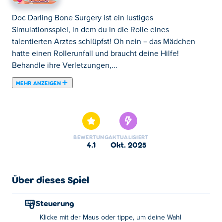
Doc Darling Bone Surgery ist ein lustiges
Simulationsspiel, in dem du in die Rolle eines
talentierten Arztes schlüpfst! Oh nein – das Mädchen
hatte einen Rollerunfall und braucht deine Hilfe!
Behandle ihre Verletzungen,...
MEHR ANZEIGEN
Doc Darling Bone Surgery ist ein lustiges
Simulationsspiel, in dem du in die Rolle eines
talentierten Arztes schlüpfst! Oh nein – das Mädchen
hatte einen Rollerunfall und braucht deine Hilfe!
BEWERTUNG
AKTUALISIERT
Behandle ihre Verletzungen, richte ihre Knochenbrüche
4.1
Okt. 2025
und sorge dafür, dass sie sich vollständig erholt. Sobald
sie wieder fit ist, kannst du den Ankleidemodus
freischalten und ihr ein süßes neues Aussehen
Über dieses Spiel
verpassen. Bist du bereit, den Tag zu retten und ihr ihr
Lächeln zurückzubringen?
Steuerung
Klicke mit der Maus oder tippe, um deine Wahl