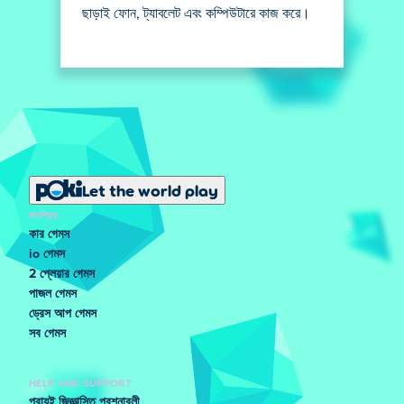
ছাড়াই ফোন, ট্যাবলেট এবং কম্পিউটারে কাজ করে।
Let the world play
জনপ্রিয়
কার গেমস
io গেমস
2 প্লেয়ার গেমস
পাজল গেমস
ড্রেস আপ গেমস
সব গেমস
HELP AND SUPPORT
প্রায়ই জিজ্ঞাসিত প্রশ্নাবলী