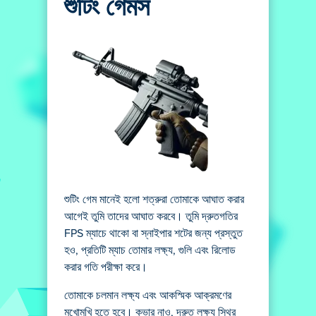
শুটিং গেমস
শুটিং গেম মানেই হলো শত্রুরা তোমাকে আঘাত করার
আগেই তুমি তাদের আঘাত করবে। তুমি দ্রুতগতির
FPS ম্যাচে থাকো বা স্নাইপার শটের জন্য প্রস্তুত
হও, প্রতিটি ম্যাচ তোমার লক্ষ্য, গুলি এবং রিলোড
করার গতি পরীক্ষা করে।
তোমাকে চলমান লক্ষ্য এবং আকস্মিক আক্রমণের
মুখোমুখি হতে হবে। কভার নাও, দ্রুত লক্ষ্য স্থির