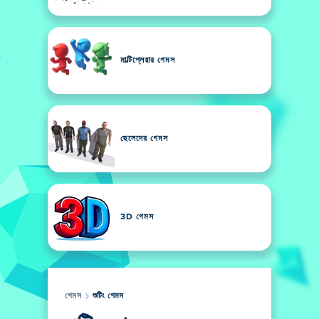
মাল্টিপ্লেয়ার গেমস
ছেলেদের গেমস
3D গেমস
গেমস
শুটিং গেমস