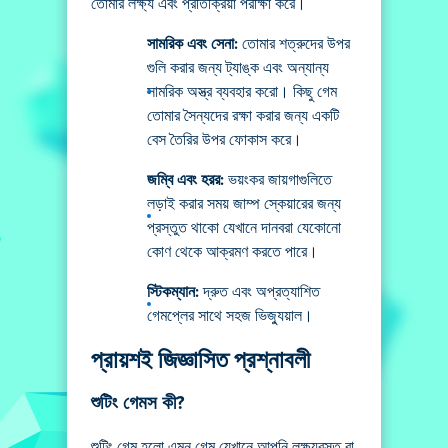
তোমার লক্ষ্য এবং প্রতিক্রিয়া পরীক্ষা করে।
সামরিক এবং সেনা:
তোমার শত্রুদের উপর
গুলি করার জন্য ট্যাঙ্ক এবং অন্যান্য
সামরিক অস্ত্র ব্যবহার করো। কিছু গেম
তোমার সৈন্যদের রক্ষা করার জন্য একটি
বেস তৈরির উপর ফোকাস করে।
জম্বি এবং হরর:
ভয়ংকর জায়গাগুলিতে
লড়াই করার সময় জাম্প স্কেয়ারের জন্য
প্রস্তুত থাকো যেখানে দানবরা যেকোনো
কোণ থেকে আক্রমণ করতে পারে।
স্টিকম্যান:
দ্রুত এবং অপ্রত্যাশিত
গেমপ্লের সাথে সহজ ভিজ্যুয়াল।
প্রায়শই জিজ্ঞাসিত প্রশ্নাবলী
শুটিং গেমস কী?
শুটিং গেম হলো এমন গেম যেখানে আপনি লক্ষ্যবস্তু বা