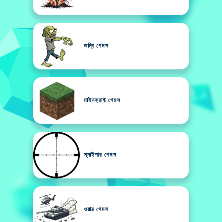
জম্বি গেমস
মাইনক্রাফ্ট গেমস
স্নাইপার গেমস
ওয়ার গেমস