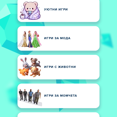
УЮТНИ ИГРИ
ИГРИ ЗА МОДА
ИГРИ С ЖИВОТНИ
ИГРИ ЗА МОМЧЕТА