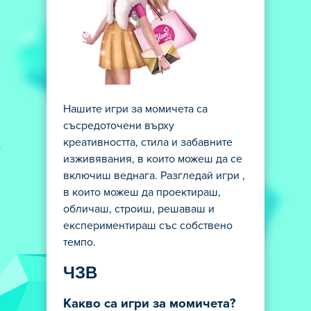
Нашите игри за момичета са
съсредоточени върху
креативността, стила и забавните
изживявания, в които можеш да се
включиш веднага. Разгледай игри ,
в които можеш да проектираш,
обличаш, строиш, решаваш и
експериментираш със собствено
темпо.
ЧЗВ
Какво са игри за момичета?