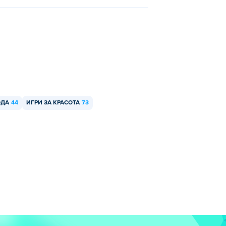
ОДА
44
ИГРИ ЗА КРАСОТА
73