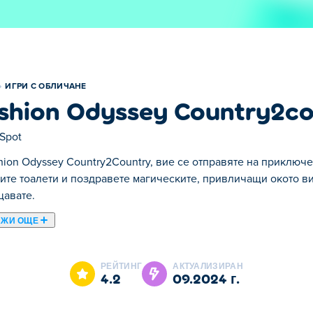
ИГРИ С ОБЛИЧАНЕ
shion Odyssey Country2c
Spot
hion Odyssey Country2Country, вие се отправяте на приключе
ите тоалети и поздравете магическите, привличащи окото ви
авате.
АЖИ ОЩЕ
 се отправяте на приключение в стил на глобус! Кажете сбог
вдъхновени от всяко място, което посещавате. Бъдете креат
РЕЙТИНГ
АКТУАЛИЗИРАН
 и комбинирате див грим и страхотни дрехи, за да създадете
4.2
09.2024 г.
дате страхотно, докато го правите?