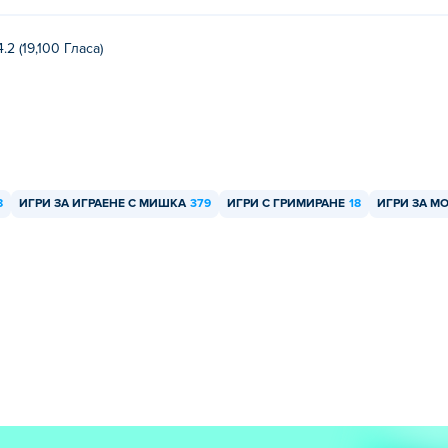
4.2 (19,100 Гласa)
8
ИГРИ ЗА ИГРАЕНЕ С МИШКА
379
ИГРИ С ГРИМИРАНЕ
18
ИГРИ ЗА М