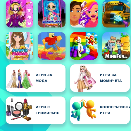
ИГРИ ЗА
ИГРИ ЗА
МОДА
МОМИЧЕТА
ИГРИ С
КООПЕРАТИВН
ГРИМИРАНЕ
ИГРИ