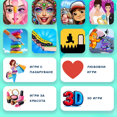
ИГРИ С
ЛЮБОВНИ
ПАЗАРУВАНЕ
ИГРИ
И
ИГРИ ЗА
3D ИГРИ
КРАСОТА