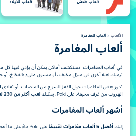
ألعاب فلاش
ألعاب للأولاد
الألعاب
ألعاب المغامرة
ألعاب المغامرة
في ألعاب المغامرات، تستكشف أماكن يمكن أن يؤدي فيها كل مسار 
ترميك لعبة أخرى في منزل مخيف، أو مستوى مليء بالفخاخ، أو جزير
تدور بعض المغامرات حول القفز السريع بين المنصات، أو تفادي الع
الهروب من غرف مخيفة. على Poki، يمكنك
لعب أكثر من 230 لعبة مغامرات مجانًا
أشهر ألعاب المغامرات
إليك
أفضل 5 ألعاب مغامرات تقييمًا
على Poki بناءً على ما أعجب به اللاعبون الآخرون.