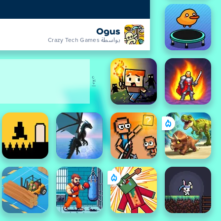
Ogus
بواسطة Crazy Tech Games
إعلان