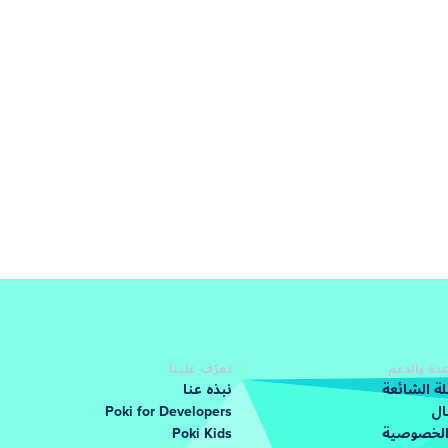
دة والدعم
تعرّف علينا
لة الشائعة
نبذه عنا
ال
Poki for Developers
الخصوصية
Poki Kids