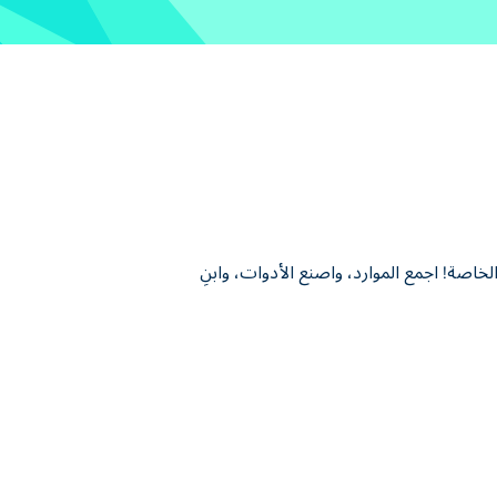
اصة! اجمع الموارد، واصنع الأدوات، وابنِ
وابنِ الجسور لاستكشاف جزر جديدة. اكتشف
ناء والبقاء على قيد الحياة في رحلتك على