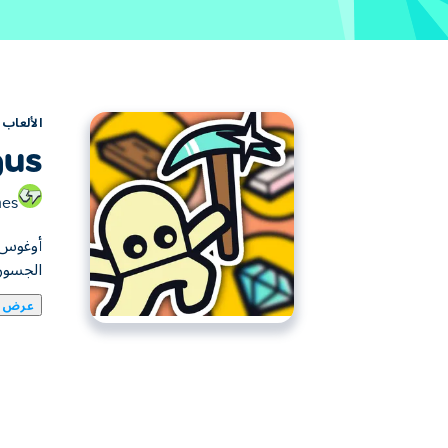
الألعاب
us
mes
أوغوس ه
الجسور 
عرض ا
أوغوس هي لعبة محاكاة تبدأ فيها من الصفر على
المناطق المخفية، وأنقذ الحيوانات اللطيفة، واس
الجزيرة؟
كيف تلعب لعبة أوجوس؟