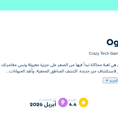
Og
Crazy Tech Ga
ي لعبة محاكاة تبدأ فيها من الصفر على جزيرة معزولة وتبني مغامرتك الخ
لاستكشاف جزر جديدة. اكتشف المناطق المخفية، وأنقذ الحيوانات...
لمزيد
 جزيرة معزولة وتبني مغامرتك الخاصة! اجمع الموارد، واصنع الأدوات، 
تمتع بعالم هادئ بينما تتطور خطوة بخطوة. هل أنت مستعد للاستكشاف والب
تقييم
تم التحديث
4.4
أبريل 2026