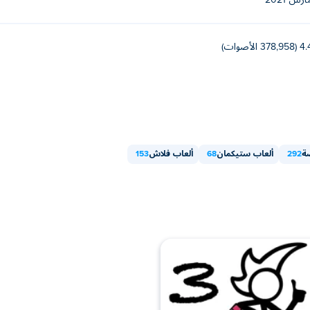
ارس 2021
378,958 الأصوات)
صة
292
ألعاب ستيكمان
68
ألعاب فلاش
153