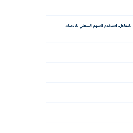
S للقفز. استخدم السهم العلوي للتفاعل. استخدم السهم السفلي للانحناء.