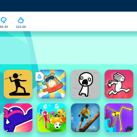
56.3K
322.6K