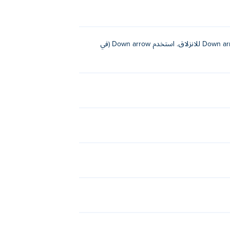
استخدم Left arrow و Right arrow للحركة. استخدم Up arrow للقفز. استخدم Down arrow للانزلاق. استخدم Down arrow (في