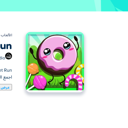
الألعاب
Run
dio
اجمع ال
عرض ا
يمكنك هنا لعب Sweet Run. لعبة Sweet Run واحدة من ألعاب ألعاب المغامرة المختارة.