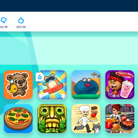
42.7K
207.3K