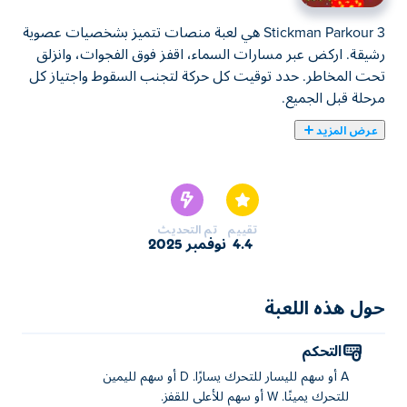
Stickman Parkour 3 هي لعبة منصات تتميز بشخصيات عصوية
رشيقة. اركض عبر مسارات السماء، اقفز فوق الفجوات، وانزلق
تحت المخاطر. حدد توقيت كل حركة لتجنب السقوط واجتياز كل
مرحلة قبل الجميع.
عرض المزيد
Stickman Parkour 3 هي لعبة حركية تدعوك إلى مغامرة مثيرة
في عالم Stickmen! تسابق عبر جميع المستويات المليئة بالجري
والقفز والقلب والمزيد من الأعمال المثيرة! احترس من الفخاخ
المختلفة والمنصات الصعبة والأعداء المتربصين في مكان قريب.
تقييم
تم التحديث
جمع أكبر قدر ممكن من الفاكهة على طول الطريق لتعزيز
4.4
نوفمبر 2025
درجاتك. هل تريد تحدي أصدقائك؟ قم بالإثارة عبر الإنترنت
وتنافس في مباريات PvP المثيرة لمعرفة من هو أفضل لاعب في
حول هذه اللعبة
لعبة المنصات. أو كوّن فريقًا في الوضع التعاوني للتغلب على
العقبات معًا. استعد للجري والقفز جنبًا إلى جنب مع أصدقائك!
التحكم
كيف تلعب ستيكمان باركور 3؟
A أو سهم لليسار للتحرك يسارًا. D أو سهم لليمين
للتحرك يمينًا. W أو سهم للأعلى للقفز.
تحرك لليسار: A أو المفتاح الأيسر