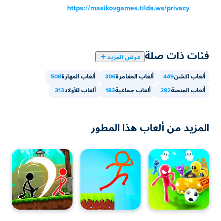
https://masikovgames.tilda.ws/privacy
المحمولة مثل الهواتف والأجهزة اللوحية.
هل يمكنني لعب Stickman Parkour 3 مع
صديقي؟
فئات ذات صلة
عرض المزيد
نعم! Stickman Parkour 3 هي لعبة فردية أو متعددة اللاعبين
حتى تتمكن من اللعب مع صديقك!
ألعاب اكشن
449
ألعاب المغامرة
306
ألعاب المهارة
508
ألعاب المنصة
292
ألعاب جماعية
183
ألعاب للأولاد
313
المزيد من ألعاب هذا المطور