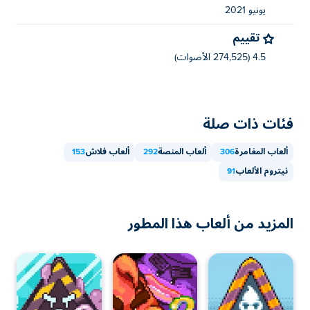
يونيو 2021
تقييم
4.5 (274,525 الأصوات)
فئات ذات صلة
ألعاب المغامرة
306
ألعاب المنصة
292
ألعاب فلاش
153
نيتروم الألعاب
91
المزيد من ألعاب هذا المطور