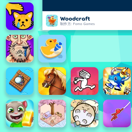
Woodcraft
制作方: Fomo Games