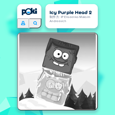
Icy Purple Head 2
制作方: IP Eliseenko Maksim
Andreevich
加载中